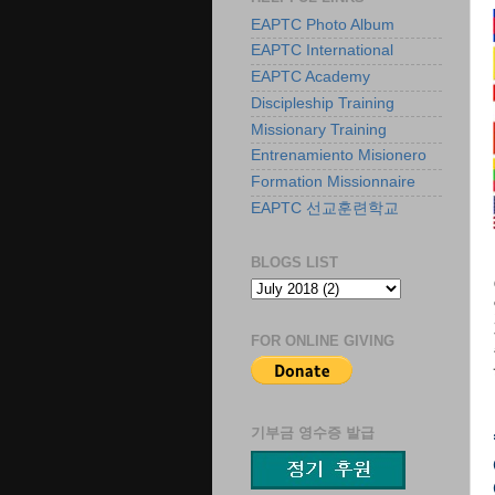
EAPTC Photo Album
EAPTC International
EAPTC Academy
Discipleship Training
Missionary Training
Entrenamiento Misionero
Formation Missionnaire
EAPTC 선교훈련학교
BLOGS LIST
FOR ONLINE GIVING
기부금 영수증 발급