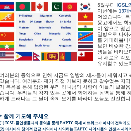
6
월부터
IGSL
이번에는
13
개
어왔습니다
.
특
몽고에서도 학
이 앞으로 몇년
열방으로 나아
를 기대해봅니
보면 비슷한 강
생들을 바라보며
나 새로운 각오
유지할수 있도록
여
러분의 동역으로 인해 지금도 열방의 제자들이 세워지고 
있습니다
.
여러분과 제가 직접 가보지 못하고 갈수없는 지
가 복음을 통해 입증된 우리 하나님의 사랑이 이들의 발걸음
습니다
.
우리들의 각자 있는 곳에서 함께하는 동역을 통해 
하게 드러나는 그 날이 속히 오기를 바라며 오늘도 전진합니
* 함께 기도해 주세요
(1) IGSL 졸업생들과의 동역을 통해 EAPTC 국제 네트워크가 아시아 전역에
(2) 아시아의 창의적 접근 지역에서 사역하는 EAPTC 사역자들의 안전과 사역