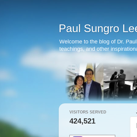
Paul Sungro Le
Welcome to the blog of Dr. Paul 
teachings, and other inspiration
VISITORS SERVED
424,521