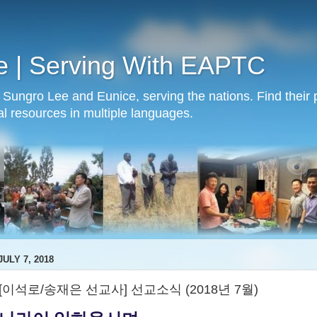
e | Serving With EAPTC
Sungro Lee and Eunice, serving the nations. Find their p
al resources in multiple languages.
JULY 7, 2018
[이석로/송재은 선교사] 선교소식 (2018년 7월)