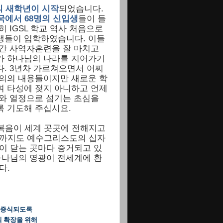
의 새학년이 시작
되었습니다
.
국에서
68
명의 신입생
들이 들
히
IGSL
학교 역사 처음으로
생들이 입학하였습니다
.
이들
간 사역자훈련을 잘 마치고
가 하나님의 나라를 지어가기
다
. 3
년차 가르쳐오면서 어찌
의의 내용들이지만 새로운 학
 타성에 젖지 아니하고 언제
와 열정으로 섬기는 초심을
 기도해 주십시요.
복음이 세계 곳곳에 전해지고
역까지도 예수그리스도의 십자
이 닫는 곳마다 증거되고 있
하나님의 영광이 전세계에 환
다.
도 증식되도록
의 확장을 위해