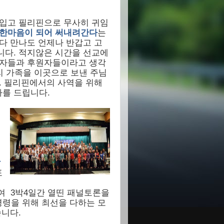
힘입고 필리핀으로 무사히 귀임
 한마음이 되어 써내려간다
는
다 만나도 언제나 반갑고 고
니다
.
적지않은 시간을 선교에
역자들과 후원자들이라고 생각
리 가족을 이곳으로 보낸 주님
.
필리핀에서의 사역을 위해
를 드립니다.
서
곧
참
포
여
3
박
4
일간 열띤 패널토론을
령을 위해 최선을 다하는 모
니다.