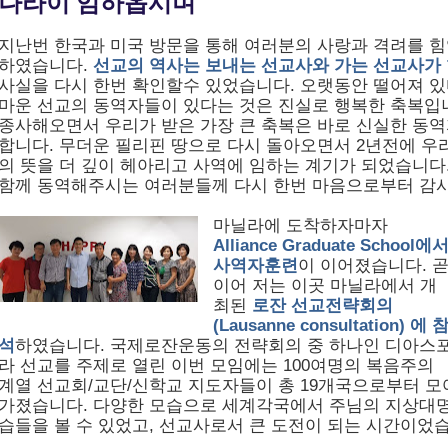
나라이 임하옵시며
-
지난번 한국과 미국 방문을 통해 여러분의 사랑과 격려를 
하였습니다
.
선교의 역사는 보내는 선교사와 가는 선교사가
사실을 다시 한번 확인할수 있었습니다
.
오랫동안 떨어져 있
마운 선교의 동역자들이 있다는 것은 진실로 행복한 축복입
종사해오면서 우리가 받은 가장 큰 축복은 바로 신실한 동
합니다
.
무더운 필리핀 땅으로 다시 돌아오면서
2
년전에 우
의 뜻을 더 깊이 헤아리고 사역에 임하는 계기가 되었습니다
함께 동역해주시는 여러분들께 다시 한번 마음으로부터 감사
마닐라에 도착하자마자
Alliance Graduate School
에
사역자훈련
이 이어졌습니다
.
이어 저는 이곳 마닐라에서 개
최된
로잔 선교전략회의
(Lausanne consultation)
에 
석
하였습니다
.
국제로잔운동의 전략회의 중 하나인 디아스
라 선교를 주제로 열린 이번 모임에는
100
여명의 복음주의
계열 선교회
/
교단
/
신학교 지도자들이 총
19
개국으로부터 모
가졌습니다
.
다양한 모습으로 세계각국에서 주님의 지상대명
습들을 볼 수 있었고
,
선교사로서 큰 도전이 되는 시간이었습